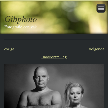
Gibphoto
Fotografie een vak
Vorige
Volgende
Diavoorstelling