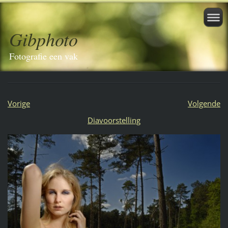
Gibphoto
Fotografie een vak
Vorige
Volgende
Diavoorstelling