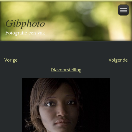
Gibphoto
Fotografie een vak
Vorige
Volgende
Diavoorstelling