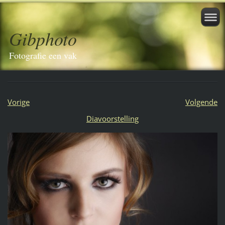
Gibphoto
Fotografie een vak
Vorige
Volgende
Diavoorstelling