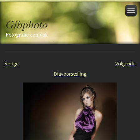
Gibphoto
Fotografie een vak
Vorige
Volgende
Diavoorstelling