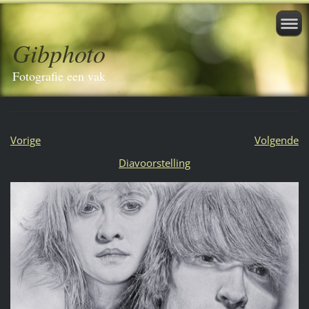
Gibphoto
Fotografie een vak
Vorige
Volgende
Diavoorstelling