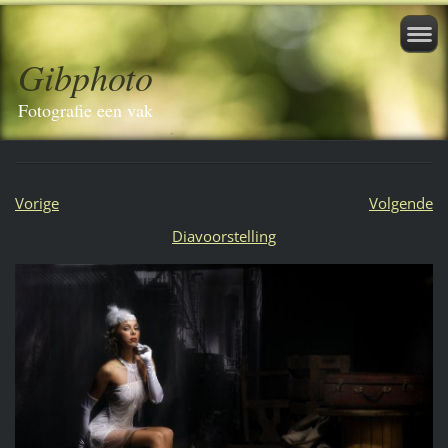
Gibphoto
Fotografie een vak
Vorige
Volgende
Diavoorstelling