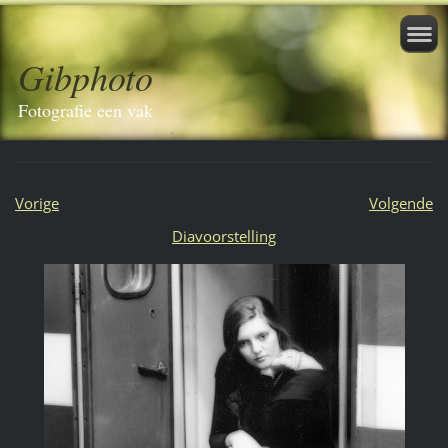
Gibphoto
Fotografie een vak
Vorige
Volgende
Diavoorstelling