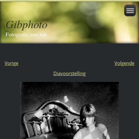
Gibphoto
Fotografie een vak
Vorige
Volgende
Diavoorstelling